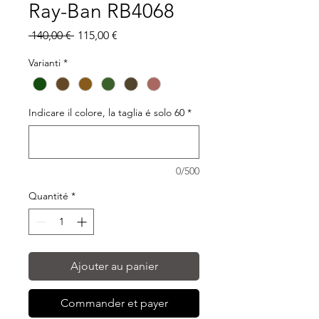
Ray-Ban RB4068
Prix
Prix
 140,00 € 
115,00 €
original
promotionnel
Varianti
*
Indicare il colore, la taglia é solo 60
*
0/500
Quantité
*
Ajouter au panier
Commander et payer