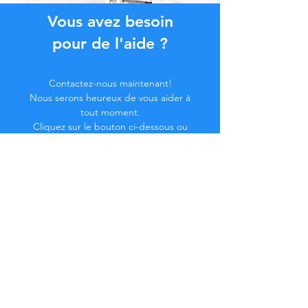
Vous avez besoin
pour de l'aide ?
Contactez-nous maintenant!
Nous serons heureux de vous aider à
tout moment.
Cliquez sur le bouton ci-dessous ou
contactez-nous par chat.
Contactez-nous
Devenez membre de la
Communauté...
Restez à jour !
Ne manquez pas d'avantages exclusifs.