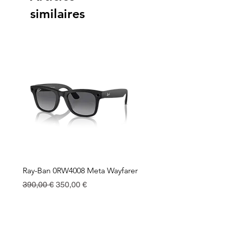
similaires
Ray-Ban 0RW4008 Meta Wayfarer
Ray-Ban Meta Custodia 
Ricarica
Prix original
Prix promotionnel
390,00 €
350,00 €
Prix
130,00 €