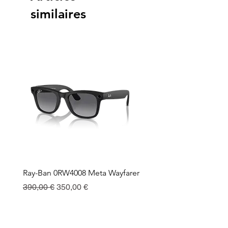
similaires
Ray-Ban 0RW4008 Meta Wayfarer
Ray-Ban Meta Custodia 
Ricarica
Prix original
Prix promotionnel
390,00 €
350,00 €
Prix
130,00 €