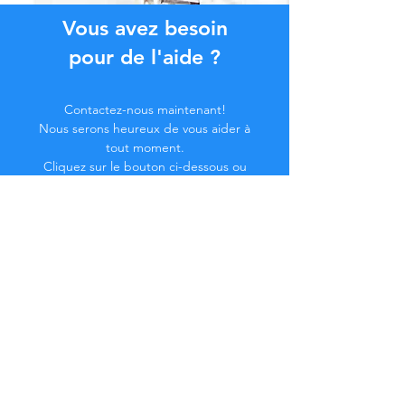
Vous avez besoin
pour de l'aide ?
Contactez-nous maintenant!
Nous serons heureux de vous aider à
tout moment.
Cliquez sur le bouton ci-dessous ou
contactez-nous par chat.
Contactez-nous
Devenez membre de la
Communauté...
Restez à jour !
Ne manquez pas d'avantages exclusifs.