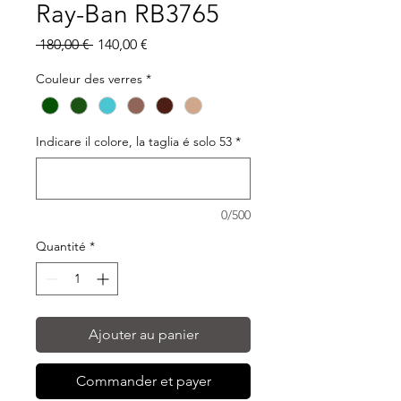
Ray-Ban RB3765
Prix
Prix
 180,00 € 
140,00 €
original
promotionnel
Couleur des verres
*
Indicare il colore, la taglia é solo 53
*
0/500
Quantité
*
Ajouter au panier
Commander et payer