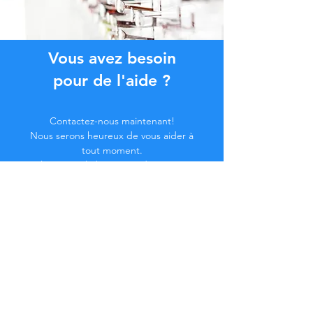
Vous avez besoin
pour de l'aide ?
Contactez-nous maintenant!
Nous serons heureux de vous aider à
tout moment.
Cliquez sur le bouton ci-dessous ou
contactez-nous par chat.
Contactez-nous
Devenez membre de la
Communauté...
Restez à jour !