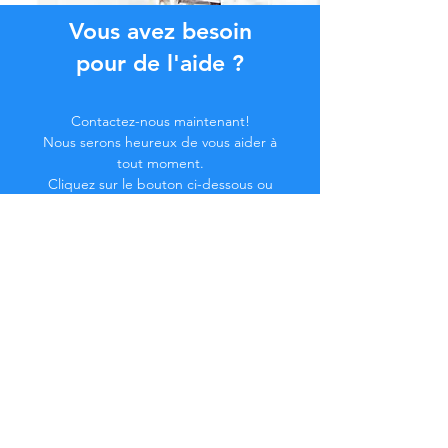
Vous avez besoin
pour de l'aide ?
Contactez-nous maintenant!
Nous serons heureux de vous aider à
tout moment.
Cliquez sur le bouton ci-dessous ou
contactez-nous par chat.
Contactez-nous
Devenez membre de la
Communauté...
Restez à jour !
Ne manquez pas d'avantages exclusifs.