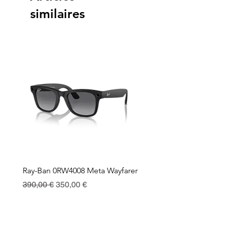
similaires
Ray-Ban 0RW4008 Meta Wayfarer
Ray-Ban Meta Custodia 
Ricarica
Prix original
Prix promotionnel
390,00 €
350,00 €
Prix
130,00 €