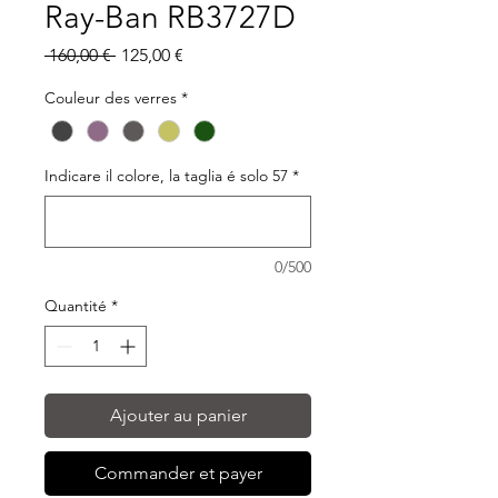
Ray-Ban RB3727D
Prix
Prix
 160,00 € 
125,00 €
original
promotionnel
Couleur des verres
*
Indicare il colore, la taglia é solo 57
*
0/500
Quantité
*
Ajouter au panier
Commander et payer