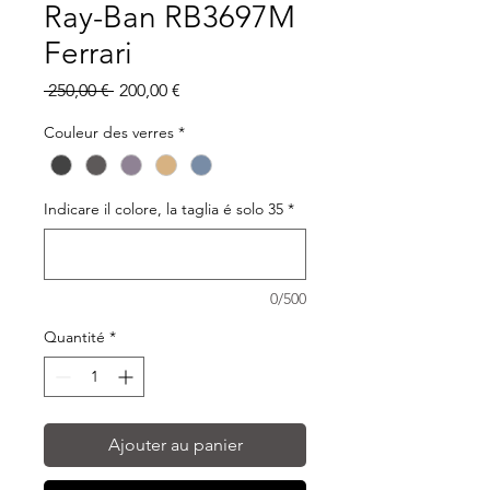
Ray-Ban RB3697M
Ferrari
Prix
Prix
 250,00 € 
200,00 €
original
promotionnel
Couleur des verres
*
Indicare il colore, la taglia é solo 35
*
0/500
Quantité
*
Ajouter au panier