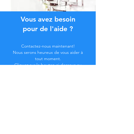
Vous avez besoin
pour de l'aide ?
Contactez-nous maintenant!
Nous serons heureux de vous aider à
tout moment.
Cliquez sur le bouton ci-dessous ou
contactez-nous par chat.
Contactez-nous
Devenez membre de la
Communauté...
Restez à jour !
Ne manquez pas d'avantages exclusifs.