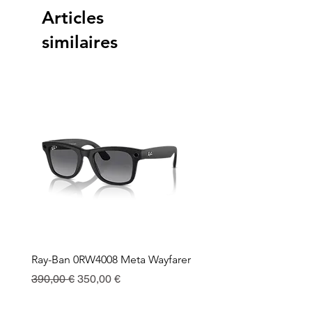
Articles
similaires
Ray-Ban 0RW4008 Meta Wayfarer
Ray-Ban Meta Custodia 
Ricarica
Prix original
Prix promotionnel
390,00 €
350,00 €
Prix
130,00 €