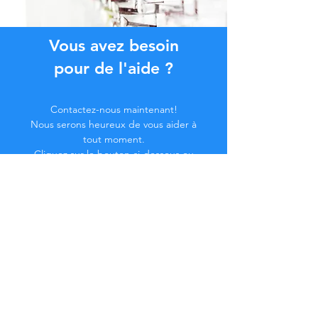
Vous avez besoin
pour de l'aide ?
Contactez-nous maintenant!
Nous serons heureux de vous aider à
tout moment.
Cliquez sur le bouton ci-dessous ou
contactez-nous par chat.
Contactez-nous
Devenez membre de la
Communauté...
Restez à jour !
Ne manquez pas d'avantages exclusifs.