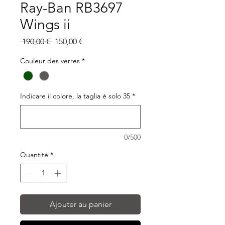
Ray-Ban RB3697
Wings ii
Prix
Prix
 190,00 € 
150,00 €
original
promotionnel
Couleur des verres
*
Indicare il colore, la taglia é solo 35
*
0/500
Quantité
*
Ajouter au panier