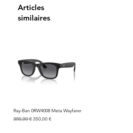
Articles
similaires
Ray-Ban 0RW4008 Meta Wayfarer
Ray-Ban Meta Custodia 
Ricarica
Prix original
Prix promotionnel
390,00 €
350,00 €
Prix
130,00 €