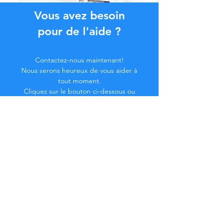
Vous avez besoin
pour de l'aide ?
Contactez-nous maintenant!
Nous serons heureux de vous aider à
tout moment.
Cliquez sur le bouton ci-dessous ou
contactez-nous par chat.
Contactez-nous
Devenez membre de la
Communauté...
Restez à jour !
Ne manquez pas d'avantages exclusifs.