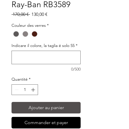
Ray-Ban RB3589
Prix
Prix
 170,00 € 
130,00 €
original
promotionnel
Couleur des verres
*
Indicare il colore, la taglia é solo 55
*
0/500
Quantité
*
Ajouter au panier
Commander et payer