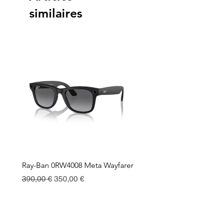
similaires
Ray-Ban 0RW4008 Meta Wayfarer
Ray-Ban Meta Custodia 
Ricarica
Prix original
Prix promotionnel
390,00 €
350,00 €
Prix
130,00 €