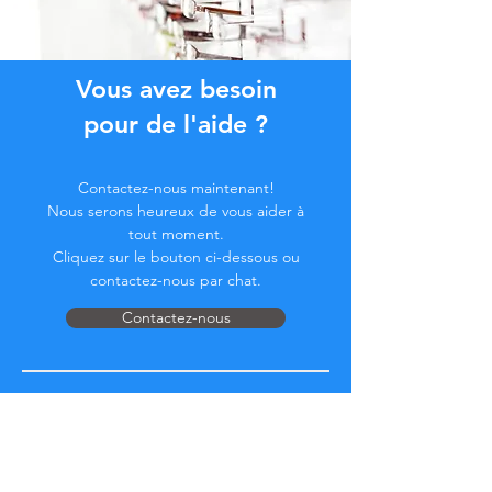
Vous avez besoin
pour de l'aide ?
Contactez-nous maintenant!
Nous serons heureux de vous aider à
tout moment.
Cliquez sur le bouton ci-dessous ou
contactez-nous par chat.
Contactez-nous
Devenez membre de la
Communauté...
Restez à jour !