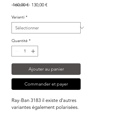
Prix
Prix
 160,00 € 
130,00 €
original
promotionnel
Varianti
*
Quantité
*
Ajouter au panier
Commander et payer
Ray-Ban 3183 il existe d'autres
variantes également polarisées.