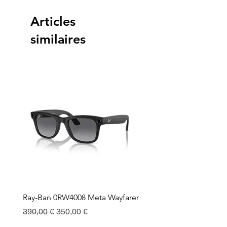
Articles
similaires
Ray-Ban 0RW4008 Meta Wayfarer
Ray-Ban Meta Custodia 
Ricarica
Prix original
Prix promotionnel
390,00 €
350,00 €
Prix
130,00 €