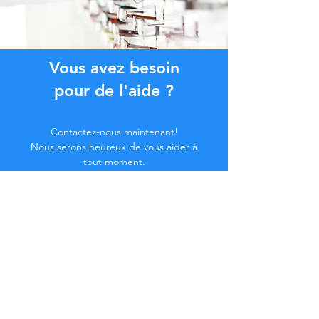
Vous avez besoin
pour de l'aide ?
Contactez-nous maintenant!
Nous serons heureux de vous aider à
tout moment.
Cliquez sur le bouton ci-dessous ou
contactez-nous par chat.
Contactez-nous
Devenez membre de la
Communauté...
Restez à jour !