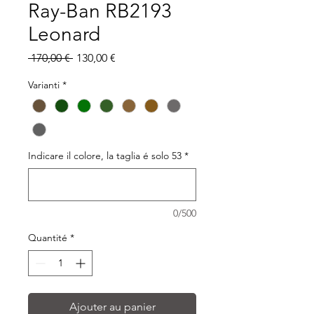
Ray-Ban RB2193
Leonard
Prix
Prix
 170,00 € 
130,00 €
original
promotionnel
Varianti
*
Indicare il colore, la taglia é solo 53
*
0/500
Quantité
*
Ajouter au panier