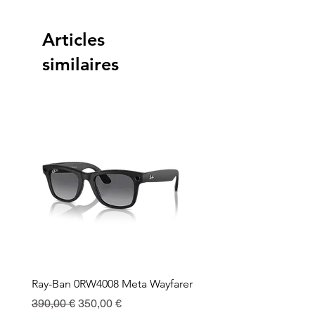
Articles
similaires
Ray-Ban 0RW4008 Meta Wayfarer
Ray-Ban Meta Custodia 
Ricarica
Prix original
Prix promotionnel
390,00 €
350,00 €