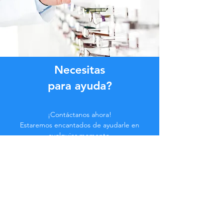
Necesitas
para ayuda?
¡Contáctanos ahora!
Estaremos encantados de ayudarle en
cualquier momento.
Haga clic en el botón a continuación o
contáctenos en el chat.
Contáctenos
Hazte parte de la