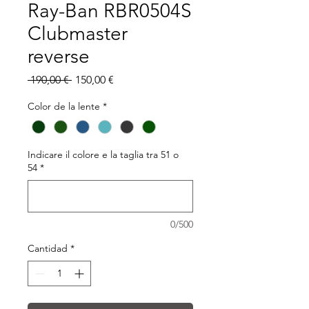
Ray-Ban RBR0504S
Clubmaster
reverse
Precio
Precio
 190,00 € 
150,00 €
de
oferta
Color de la lente
*
Indicare il colore e la taglia tra 51 o
54
*
0/500
Cantidad
*