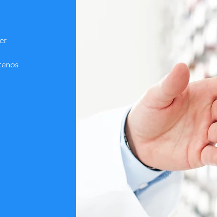
er
ctenos