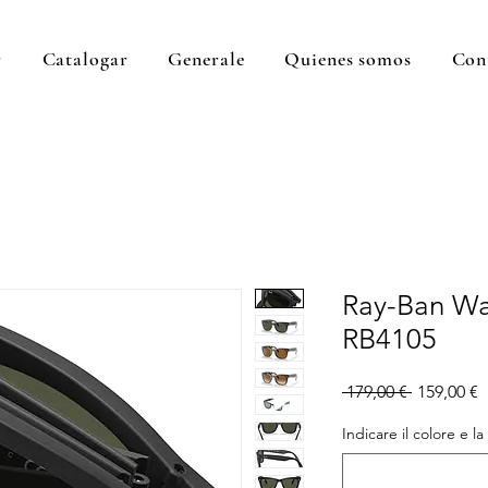
r
Catalogar
Generale
Quienes somos
Con
Ray-Ban Wa
RB4105
Precio
P
 179,00 € 
159,00 €
d
o
Indicare il colore e la