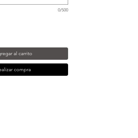
0/500
regar al carrito
ealizar compra