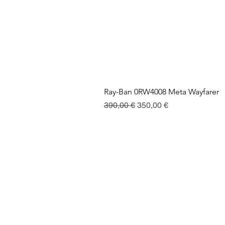
Ray-Ban 0RW4008 Meta Wayfarer
Precio
Precio de oferta
390,00 €
350,00 €