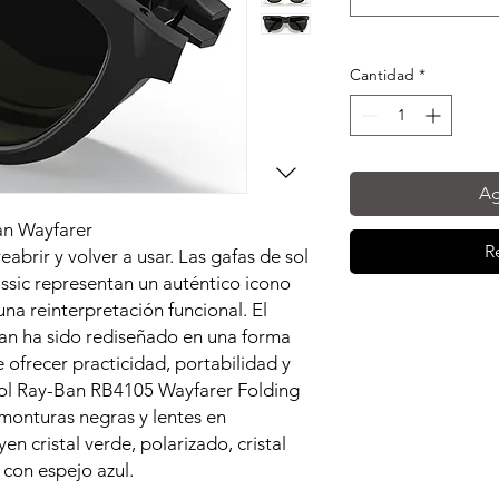
Cantidad
*
Ag
an Wayfarer
R
abrir y volver a usar. Las gafas de sol
ssic representan un auténtico icono
una reinterpretación funcional. El
an ha sido rediseñado en una forma
ofrecer practicidad, portabilidad y
 sol Ray-Ban RB4105 Wayfarer Folding
 monturas negras y lentes en
yen cristal verde, polarizado, cristal
 con espejo azul.