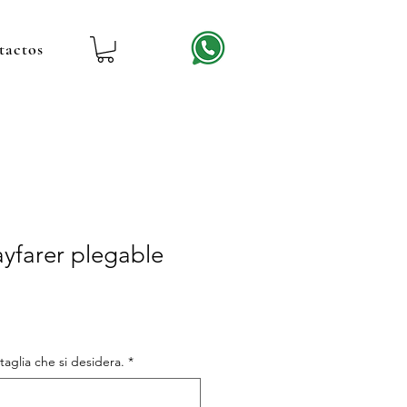
tactos
yfarer plegable
recio
e
ferta
 taglia che si desidera.
*