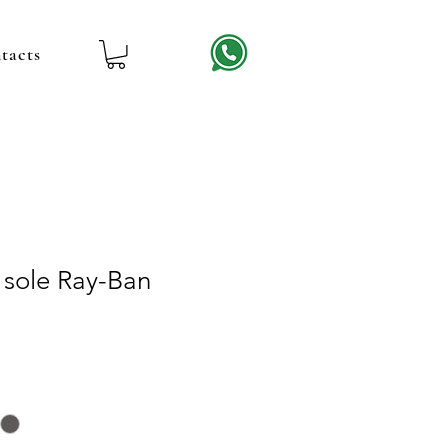
tacts
 sole Ray-Ban
le
ice