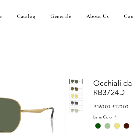
e
Catalog
Generale
About Us
Con
Occhiali da
RB3724D
Regular
Sa
 €160.00 
€120.00
Price
Pr
Lens Color
*