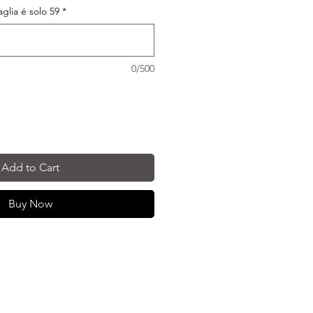
taglia é solo 59
*
0/500
Add to Cart
Buy Now