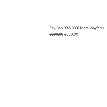
Ray-Ban 0RW4008 Meta Wayfarer
Regular Price
Sale Price
€390.00
€350.00