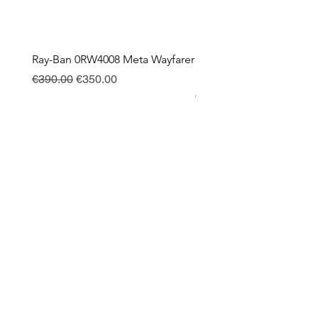
Ray-Ban 0RW4008 Meta Wayfarer
Ray-Ban Meta Custodia 
Ricarica
Regular Price
Sale Price
€390.00
€350.00
Price
€130.00