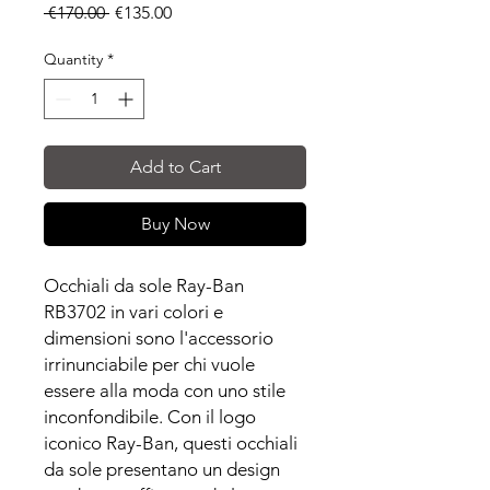
Regular
Sale
 €170.00 
€135.00
Price
Price
Quantity
*
Add to Cart
Buy Now
Occhiali da sole Ray-Ban
RB3702 in vari colori e
dimensioni sono l'accessorio
irrinunciabile per chi vuole
essere alla moda con uno stile
inconfondibile. Con il logo
iconico Ray-Ban, questi occhiali
da sole presentano un design