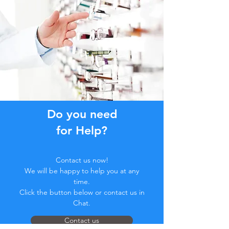
Do you need
for Help?
Contact us now!
We will be happy to help you at any
time.
Click the button below or contact us in
Chat.
Contact us