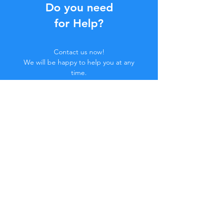
Do you need
for Help?
Contact us now!
We will be happy to help you at any
time.
Click the button below or contact us in
Chat.
Contact us
Join the Community...
Stay Updated!
Don't miss out on exclusive benefits.