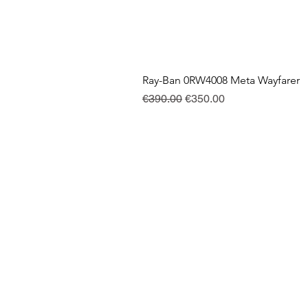
Ray-Ban 0RW4008 Meta Wayfarer
Regular Price
Sale Price
€390.00
€350.00