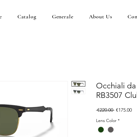
e
Catalog
Generale
About Us
Con
Occhiali da
RB3507 Clu
Regular
Sa
 €220.00 
€175.00
Price
Pr
Lens Color
*