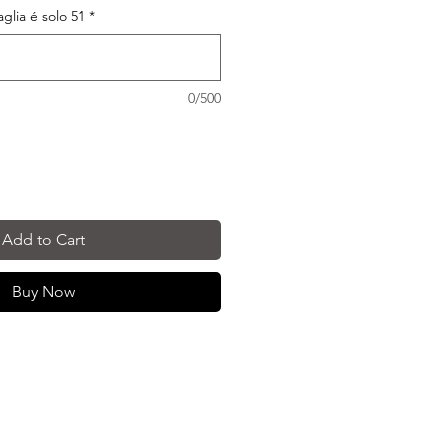
taglia é solo 51
*
0/500
Add to Cart
Buy Now