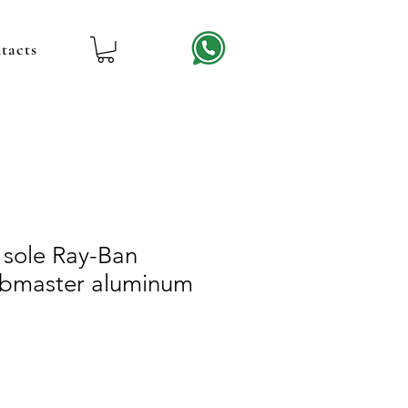
tacts
 sole Ray-Ban
bmaster aluminum
le
ice