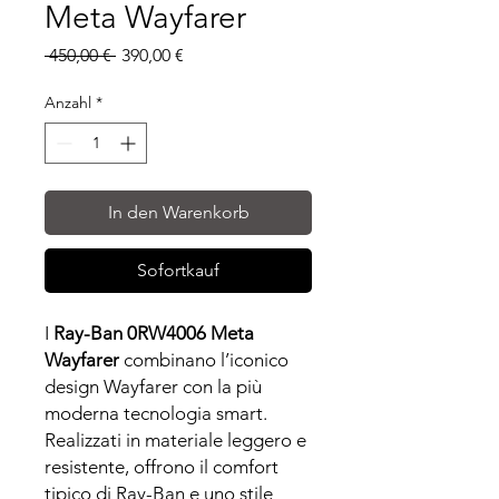
Meta Wayfarer
Standardpreis
Sale-
 450,00 € 
390,00 €
Preis
Anzahl
*
In den Warenkorb
Sofortkauf
I
Ray-Ban 0RW4006 Meta
Wayfarer
combinano l’iconico
design Wayfarer con la più
moderna tecnologia smart.
Realizzati in materiale leggero e
resistente, offrono il comfort
tipico di Ray-Ban e uno stile