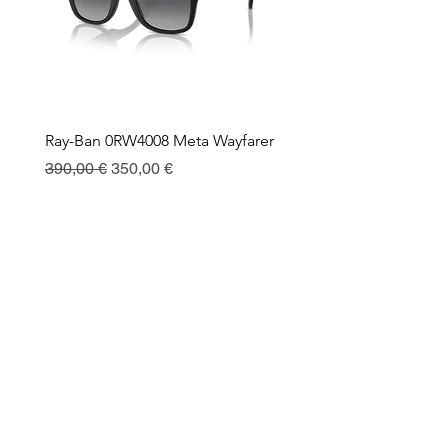
Ray-Ban 0RW4008 Meta Wayfarer
Ray-Ban Meta Custodia 
Ricarica
Standardpreis
Sale-Preis
390,00 €
350,00 €
Preis
130,00 €