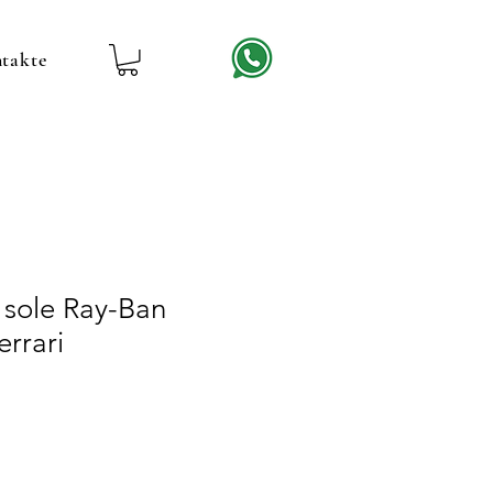
takte
 sole Ray-Ban
rrari
reis
ale-
reis