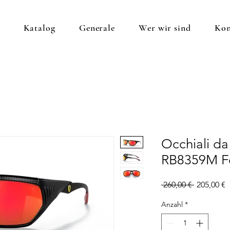
Katalog
Generale
Wer wir sind
Kon
Occhiali da
RB8359M Fe
Standardp
S
 260,00 € 
205,00 €
P
Anzahl
*