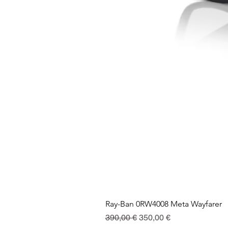
Ray-Ban 0RW4008 Meta Wayfarer
Standardpreis
Sale-Preis
390,00 €
350,00 €