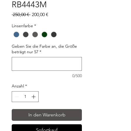
RB4443M
Standardpreis
Sale-
 250,00 € 
200,00 €
Preis
Linsenfarbe
*
Geben Sie die Farbe an, die Größe
beträgt nur 57
*
0/500
Anzahl
*
In den Warenkorb
Sofortkauf