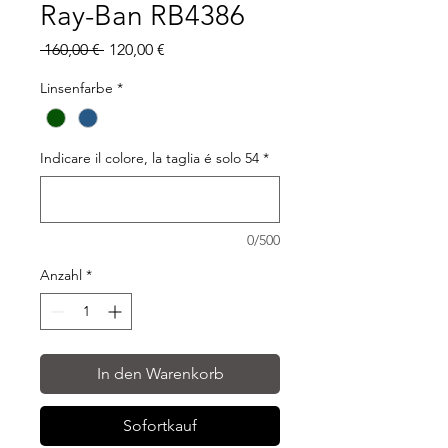
Ray-Ban RB4386
Standardpreis
Sale-
 160,00 € 
120,00 €
Preis
Linsenfarbe
*
Indicare il colore, la taglia é solo 54
*
0/500
Anzahl
*
In den Warenkorb
Sofortkauf