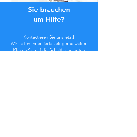
Sie brauchen
um Hilfe?
Kontaktieren Sie uns jetzt!
Wir helfen Ihnen jederzeit gerne weiter.
Klicken Sie auf die Schaltfläche unten
oder kontaktieren Sie uns im Chat.
Kontaktieren Sie uns
Werden Sie Teil der
Community...
Bleiben Sie auf dem Laufenden!
Verpassen Sie keine exklusiven Vorteile.