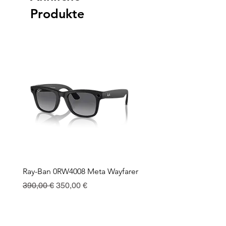
Produkte
Ray-Ban 0RW4008 Meta Wayfarer
Ray-Ban Meta Custodia 
Ricarica
Standardpreis
Sale-Preis
390,00 €
350,00 €
Preis
130,00 €