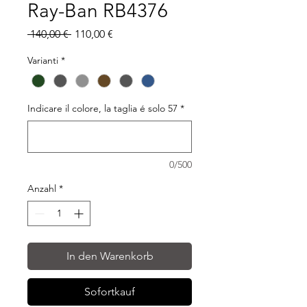
Ray-Ban RB4376
Standardpreis
Sale-
 140,00 € 
110,00 €
Preis
Varianti
*
Indicare il colore, la taglia é solo 57
*
0/500
Anzahl
*
In den Warenkorb
Sofortkauf