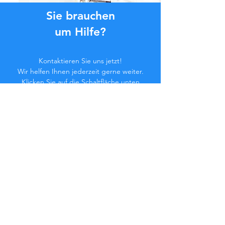
Sie brauchen
um Hilfe?
Kontaktieren Sie uns jetzt!
Wir helfen Ihnen jederzeit gerne weiter.
Klicken Sie auf die Schaltfläche unten
oder kontaktieren Sie uns im Chat.
Kontaktieren Sie uns
Werden Sie Teil der
Community...
Bleiben Sie auf dem Laufenden!
Verpassen Sie keine exklusiven Vorteile.