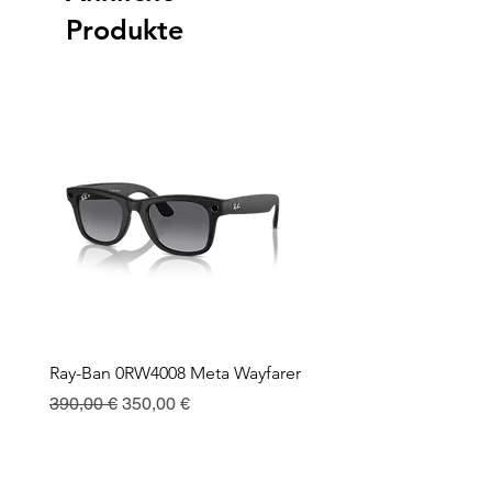
Produkte
Ray-Ban 0RW4008 Meta Wayfarer
Ray-Ban Meta Custodia 
Ricarica
Standardpreis
Sale-Preis
390,00 €
350,00 €
Preis
130,00 €