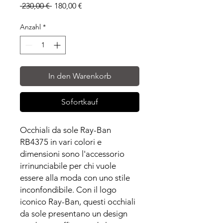
Standardpreis
Sale-
 230,00 € 
180,00 €
Preis
Anzahl
*
In den Warenkorb
Sofortkauf
Occhiali da sole Ray-Ban
RB4375 in vari colori e
dimensioni sono l'accessorio
irrinunciabile per chi vuole
essere alla moda con uno stile
inconfondibile. Con il logo
iconico Ray-Ban, questi occhiali
da sole presentano un design