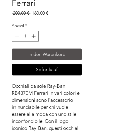
Ferrari
Standardpreis
Sale-
 200,00 € 
160,00 €
Preis
Anzahl
*
In den Warenkorb
Sofortkauf
Occhiali da sole Ray-Ban
RB4370M Ferrari in vari colori e
dimensioni sono l'accessorio
irrinunciabile per chi vuole
essere alla moda con uno stile
inconfondibile. Con il logo
iconico Ray-Ban, questi occhiali