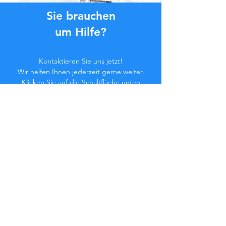
Sie brauchen
um Hilfe?
Kontaktieren Sie uns jetzt!
Wir helfen Ihnen jederzeit gerne weiter.
Klicken Sie auf die Schaltfläche unten
oder kontaktieren Sie uns im Chat.
Kontaktieren Sie uns
Werden Sie Teil der
Community...
Bleiben Sie auf dem Laufenden!
Verpassen Sie keine exklusiven Vorteile.