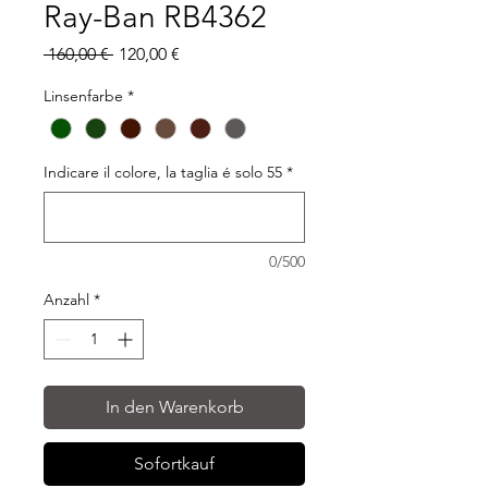
Ray-Ban RB4362
Standardpreis
Sale-
 160,00 € 
120,00 €
Preis
Linsenfarbe
*
Indicare il colore, la taglia é solo 55
*
0/500
Anzahl
*
In den Warenkorb
Sofortkauf