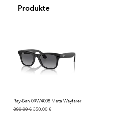
Produkte
Ray-Ban 0RW4008 Meta Wayfarer
Ray-Ban Meta Custodia 
Ricarica
Standardpreis
Sale-Preis
390,00 €
350,00 €
Preis
130,00 €