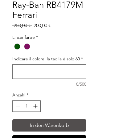
Ray-Ban RB4179M
Ferrari
Standardpreis
Sale-
 250,00 € 
200,00 €
Preis
Linsenfarbe
*
Indicare il colore, la taglia é solo 60
*
0/500
Anzahl
*
In den Warenkorb