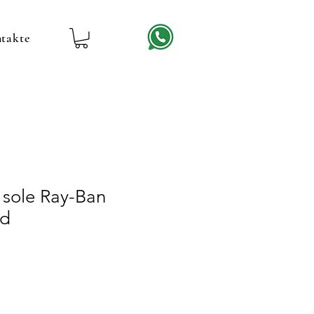
takte
 sole Ray-Ban
ad
reis
ale-
reis