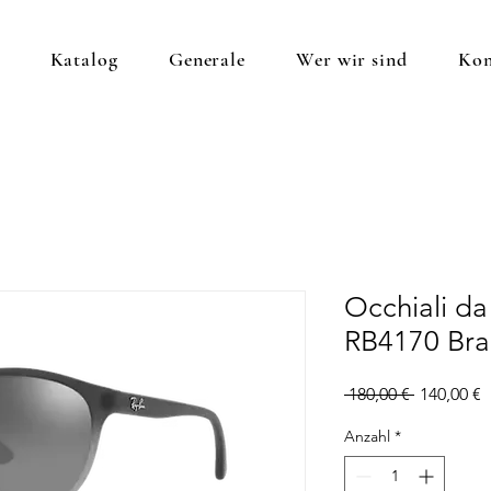
Katalog
Generale
Wer wir sind
Kon
Occhiali da
RB4170 Br
Standardp
S
 180,00 € 
140,00 €
P
Anzahl
*