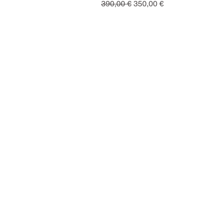
Standardpreis
Sale-Preis
390,00 €
350,00 €