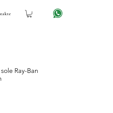
takte
 sole Ray-Ban
h
reis
ale-
reis