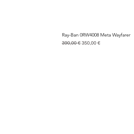
Ray-Ban 0RW4008 Meta Wayfarer
Standardpreis
Sale-Preis
390,00 €
350,00 €