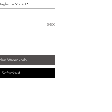
 taglia tra 66 o 63
*
0/500
 den Warenkorb
Sofortkauf