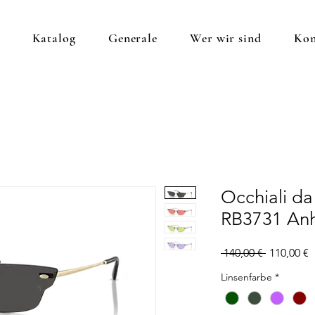
Katalog
Generale
Wer wir sind
Kon
Occhiali da
RB3731 An
Standardp
S
 140,00 € 
110,00 €
P
Linsenfarbe
*