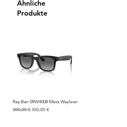
Ähnliche
Produkte
Ray-Ban 0RW4008 Meta Wayfarer
Ray-Ban Meta Custodia 
Ricarica
Standardpreis
Sale-Preis
390,00 €
350,00 €
Preis
130,00 €