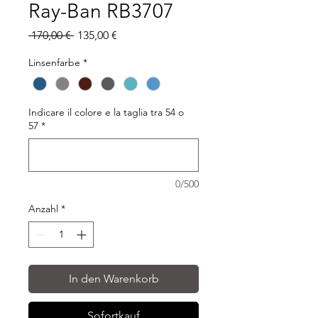
Ray-Ban RB3707
Standardpreis
Sale-
 170,00 € 
135,00 €
Preis
Linsenfarbe
*
Indicare il colore e la taglia tra 54 o
57
*
0/500
Anzahl
*
In den Warenkorb
Sofortkauf