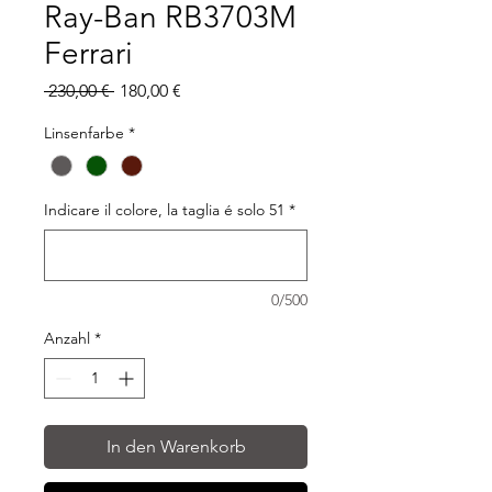
Ray-Ban RB3703M
Ferrari
Standardpreis
Sale-
 230,00 € 
180,00 €
Preis
Linsenfarbe
*
Indicare il colore, la taglia é solo 51
*
0/500
Anzahl
*
In den Warenkorb