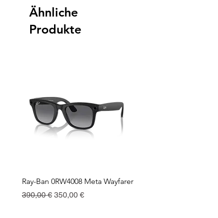
Ähnliche
Produkte
Ray-Ban 0RW4008 Meta Wayfarer
Ray-Ban Meta Custodia 
Ricarica
Standardpreis
Sale-Preis
390,00 €
350,00 €
Preis
130,00 €