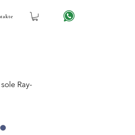
takte
 sole Ray-
1
reis
ale-
reis