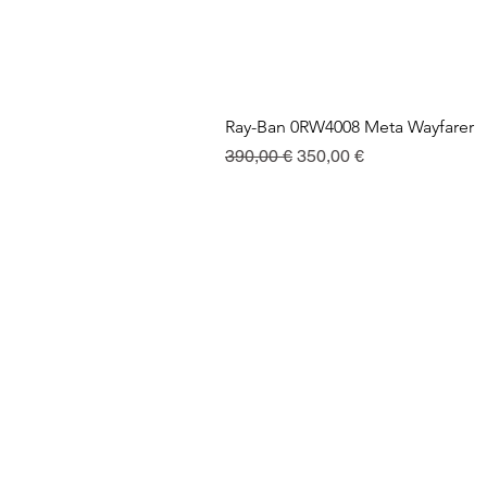
Ray-Ban 0RW4008 Meta Wayfarer
Standardpreis
Sale-Preis
390,00 €
350,00 €