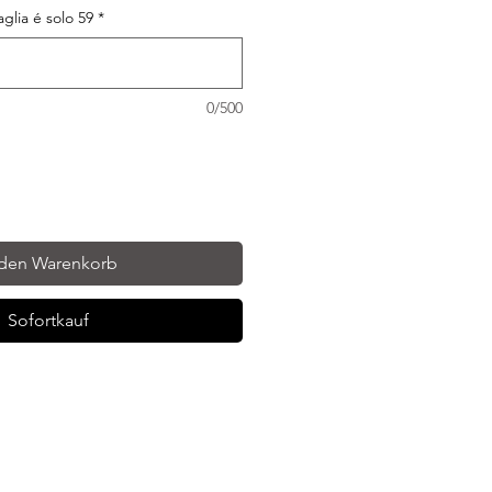
taglia é solo 59
*
0/500
 den Warenkorb
Sofortkauf