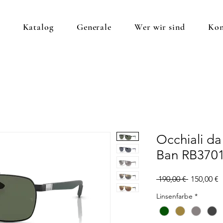
Katalog
Generale
Wer wir sind
Kon
Occhiali da
Ban RB370
Standardp
S
 190,00 € 
150,00 €
P
Linsenfarbe
*