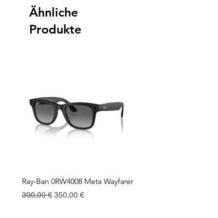
Ähnliche
Produkte
Ray-Ban 0RW4008 Meta Wayfarer
Ray-Ban Meta Custodia 
Ricarica
Standardpreis
Sale-Preis
390,00 €
350,00 €
Preis
130,00 €