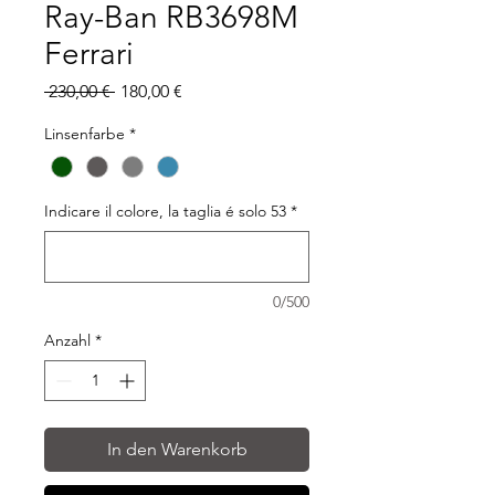
Ray-Ban RB3698M
Ferrari
Standardpreis
Sale-
 230,00 € 
180,00 €
Preis
Linsenfarbe
*
Indicare il colore, la taglia é solo 53
*
0/500
Anzahl
*
In den Warenkorb