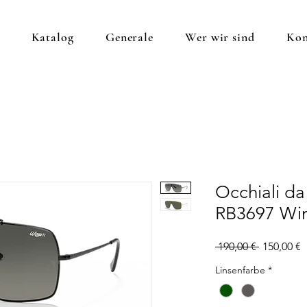
Katalog
Generale
Wer wir sind
Kon
Occhiali da
RB3697 Win
Standardp
S
 190,00 € 
150,00 €
P
Linsenfarbe
*