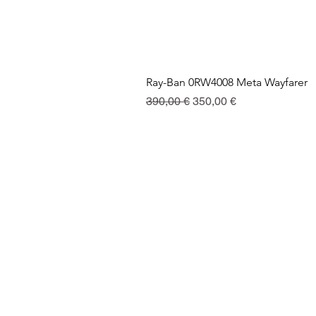
Ray-Ban 0RW4008 Meta Wayfarer
Standardpreis
Sale-Preis
390,00 €
350,00 €