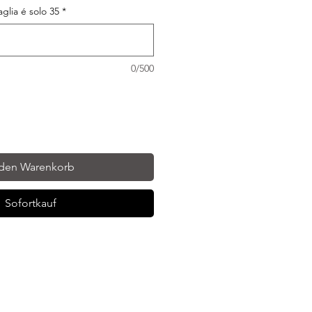
taglia é solo 35
*
0/500
 den Warenkorb
Sofortkauf