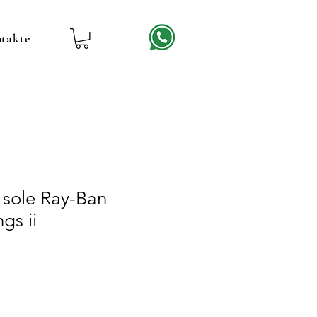
takte
 sole Ray-Ban
gs ii
reis
ale-
reis