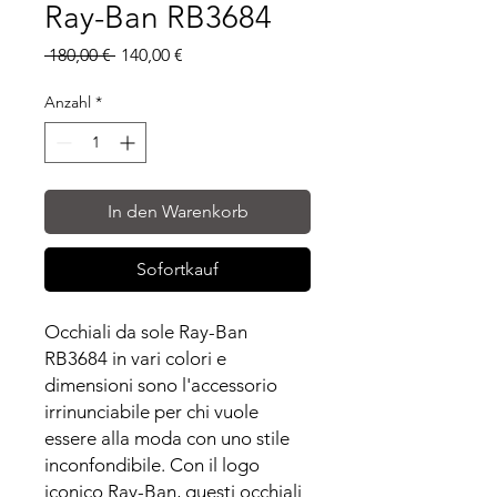
Ray-Ban RB3684
Standardpreis
Sale-
 180,00 € 
140,00 €
Preis
Anzahl
*
In den Warenkorb
Sofortkauf
Occhiali da sole Ray-Ban
RB3684 in vari colori e
dimensioni sono l'accessorio
irrinunciabile per chi vuole
essere alla moda con uno stile
inconfondibile. Con il logo
iconico Ray-Ban, questi occhiali