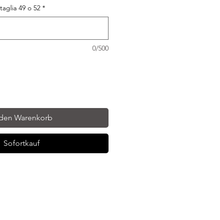
 taglia 49 o 52
*
0/500
 den Warenkorb
Sofortkauf