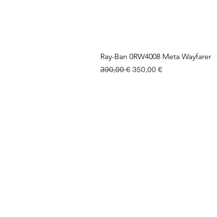
Ray-Ban 0RW4008 Meta Wayfarer
Standardpreis
Sale-Preis
390,00 €
350,00 €