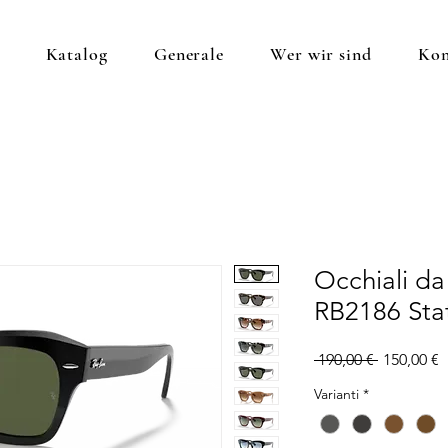
Katalog
Generale
Wer wir sind
Kon
Occhiali da
RB2186 Stat
Standardp
S
 190,00 € 
150,00 €
P
Varianti
*