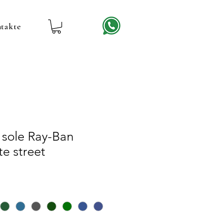
takte
 sole Ray-Ban
e street
reis
ale-
reis