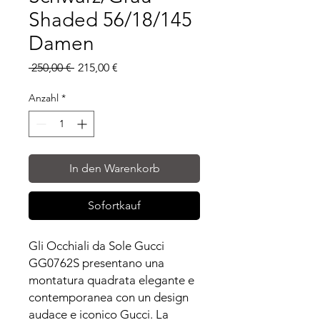
Shaded 56/18/145
Damen
Standardpreis
Sale-
 250,00 € 
215,00 €
Preis
Anzahl
*
In den Warenkorb
Sofortkauf
Gli Occhiali da Sole Gucci
GG0762S presentano una
montatura quadrata elegante e
contemporanea con un design
audace e iconico Gucci. La