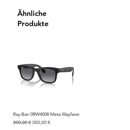
Ähnliche
Produkte
Ray-Ban 0RW4008 Meta Wayfarer
Ray-Ban Meta Custodia 
Ricarica
Standardpreis
Sale-Preis
390,00 €
350,00 €
Preis
130,00 €